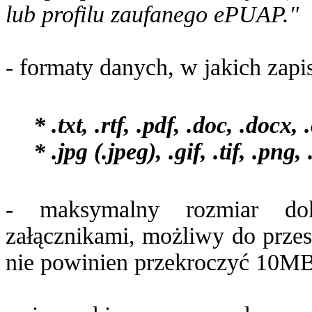
lub profilu zaufanego ePUAP."
- formaty danych, w jakich zapi
* .txt, .rtf, .pdf, .doc, .docx, 
* .jpg (.jpeg), .gif, .tif, .png, 
- maksymalny rozmiar dok
załącznikami, możliwy do przes
nie powinien przekroczyć 10MB