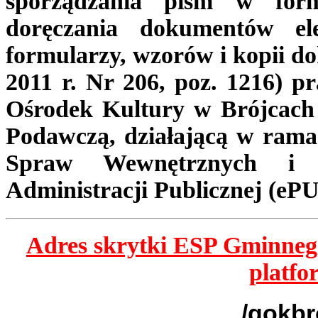
sporządzania pism w form
doręczania dokumentów ele
formularzy, wzorów i kopii d
2011 r. Nr 206, poz. 1216) 
Ośrodek Kultury w Brójcach
Podawczą, działającą w rama
Spraw Wewnętrznych i A
Administracji Publicznej (eP
Adres skrytki ESP Gminneg
platf
/gokbr