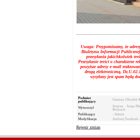
Uwaga: Przypominamy, że adresy 
Biuletynu Informacji Publicznej
przesyłania jakichkolwiek tr
Przesyłanie treści o charakterze
powyższe adresy e-mail traktowa
drogą elektroniczną, Dz.U.02.1
wysyłany jest spam będą do
Podmiot
Gminny Ośrodek K
publikujący
Justyna Jurga-
Wytworzył
Brójcach
Publikujący
- Admin
Modyfikacja
Andrzej Świderek -
Rejestr zmian