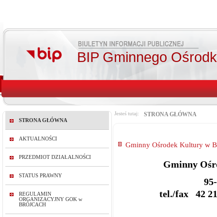
BIP Gminnego Ośrodka
Jesteś tutaj:
STRONA GŁÓWNA
STRONA GŁÓWNA
AKTUALNOŚCI
Gminny Ośrodek Kultury w B
PRZEDMIOT DZIAŁALNOŚCI
Gminny Ośro
STATUS PRAWNY
95-
tel./fax 42 2
REGULAMIN
ORGANIZACYJNY GOK w
BRÓJCACH