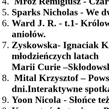
Mróz Remigiusz - Cza
Sparks Nicholas - We d
Ward J. R. - t.1- Królo
aniołów.
Zyskowska- Ignaciak K
młodzieńczych latach
Marii Curie –
Skłodowsk
Mital Krzysztof – Pows
dni.Interaktywne spotka
Yoon Nicola - Słońce też