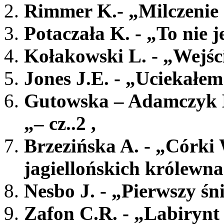
Rimmer K.- „Milczenie 
Potaczała K. - „To nie j
Kołakowski L. - „Wejści
Jones J.E. - „Uciekałem 
Gutowska – Adamczyk 
„– cz..2 ,
Brzezińska A. - „Córki
jagiellońskich królewna
Nesbo J. - „Pierwszy śni
Zafon C.R. - „Labirynt