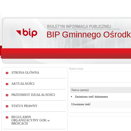
BIP Gminnego Ośrodka
Jesteś tutaj:
STRONA GŁÓWNA
AKTUALNOŚCI
Nazwa operacji
PRZEDMIOT DZIAŁALNOŚCI
Zmieniono treść dokumentu
Utworzono treść
STATUS PRAWNY
REGULAMIN
ORGANIZACYJNY GOK w
BRÓJCACH