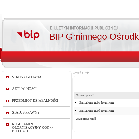
BIP Gminnego Ośrodka
Jesteś tutaj:
STRONA GŁÓWNA
AKTUALNOŚCI
Nazwa operacji
PRZEDMIOT DZIAŁALNOŚCI
Zmieniono treść dokumentu
Zmieniono treść dokumentu
STATUS PRAWNY
Utworzono treść
REGULAMIN
ORGANIZACYJNY GOK w
BRÓJCACH