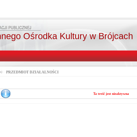
nego Ośrodka Kultury w Brójcach
aj:
PRZEDMIOT DZIAŁALNOŚCI
Ta treść jest nieaktywna