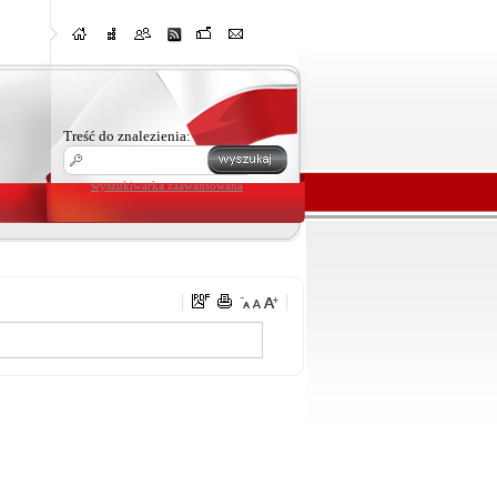
Treść do znalezienia:
wyszukiwarka zaawansowana