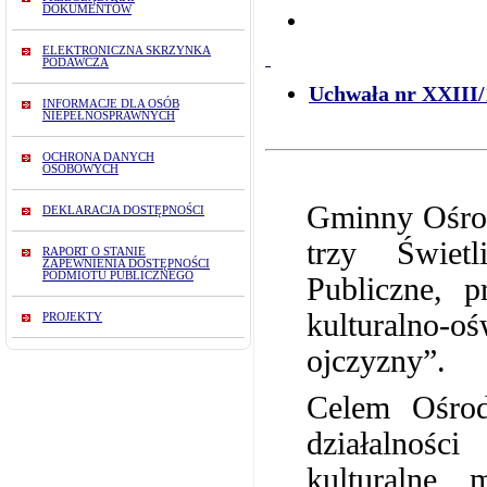
DOKUMENTÓW
ELEKTRONICZNA SKRZYNKA
PODAWCZA
Uchwała nr XXIII/
INFORMACJE DLA OSÓB
NIEPEŁNOSPRAWNYCH
OCHRONA DANYCH
OSOBOWYCH
Gminny Ośrod
DEKLARACJA DOSTĘPNOŚCI
trzy Świet
RAPORT O STANIE
ZAPEWNIENIA DOSTĘPNOŚCI
PODMIOTU PUBLICZNEGO
Publiczne, p
kulturalno
PROJEKTY
ojczyzny”.
Celem Ośrod
działalności
kulturalne 