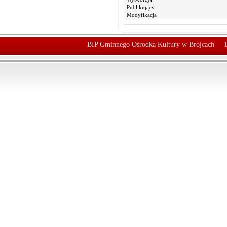
Publikujący
Modyfikacja
BIP Gminnego Ośrodka Kultury w Brójcach