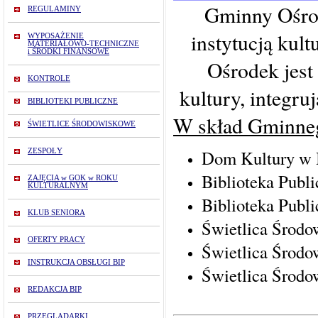
Gminny Ośrod
REGULAMINY
instytucją kult
WYPOSAŻENIE
MATERIAŁOWO-TECHNICZNE
i ŚRODKI FINANSOWE
Ośrodek jest
KONTROLE
kultury, integru
BIBLIOTEKI PUBLICZNE
W skład Gminneg
ŚWIETLICE ŚRODOWISKOWE
Dom Kultury w 
ZESPOŁY
Biblioteka Publ
ZAJĘCIA w GOK w ROKU
KULTURALNYM
Biblioteka Publ
KLUB SENIORA
Świetlica Środo
OFERTY PRACY
Świetlica Środ
INSTRUKCJA OBSŁUGI BIP
Świetlica Środ
REDAKCJA BIP
PRZEGLĄDARKI