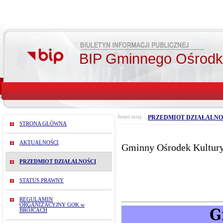
BIP Gminnego Ośrodka
Jesteś tutaj:
PRZEDMIOT DZIAŁALNO
STRONA GŁÓWNA
AKTUALNOŚCI
Gminny Ośrodek Kultur
PRZEDMIOT DZIAŁALNOŚCI
STATUS PRAWNY
REGULAMIN
ORGANIZACYJNY GOK w
G
BRÓJCACH