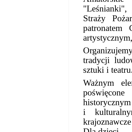
"Leśnianki",
Straży Poża
patronatem
artystycznym,
Organizujem
tradycji lud
sztuki i teatr
Ważnym ele
poświęcon
historycznym
i kulturaln
krajoznawcze
Dla dzieci