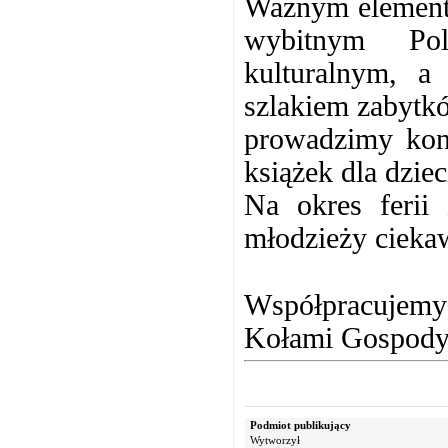
Ważnym element
wybitnym Pol
kulturalnym, a 
szlakiem zabytkó
prowadzimy konk
książek dla dziec
Na okres ferii
młodzieży cieka
Współpracujemy 
Kołami Gospody
Podmiot publikujący
Wytworzył