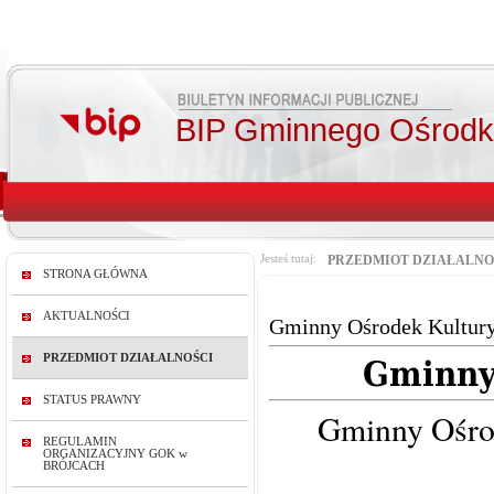
BIP Gminnego Ośrodka
Jesteś tutaj:
PRZEDMIOT DZIAŁALNO
STRONA GŁÓWNA
AKTUALNOŚCI
Gminny Ośrodek Kultur
PRZEDMIOT DZIAŁALNOŚCI
Gminny
STATUS PRAWNY
Gminny Ośrod
REGULAMIN
ORGANIZACYJNY GOK w
BRÓJCACH