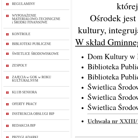
które
REGULAMINY
Ośrodek jest
WYPOSAŻENIE
MATERIAŁOWO-TECHNICZNE
i ŚRODKI FINANSOWE
kultury, integru
KONTROLE
W skład Gminneg
BIBLIOTEKI PUBLICZNE
Dom Kultury w 
ŚWIETLICE ŚRODOWISKOWE
Biblioteka Publ
ZESPOŁY
Biblioteka Publ
ZAJĘCIA w GOK w ROKU
KULTURALNYM
Świetlica Środo
KLUB SENIORA
Świetlica Środ
Świetlica Środ
OFERTY PRACY
INSTRUKCJA OBSŁUGI BIP
Uchwała nr XXIII/
REDAKCJA BIP
PRZEGLĄDARKI