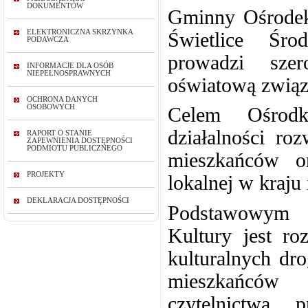
DOKUMENTÓW
Gminny Ośrodek 
ELEKTRONICZNA SKRZYNKA
Świetlice Śro
PODAWCZA
prowadzi szer
INFORMACJE DLA OSÓB
NIEPEŁNOSPRAWNYCH
oświatową związa
OCHRONA DANYCH
OSOBOWYCH
Celem Ośrodk
działalności roz
RAPORT O STANIE
ZAPEWNIENIA DOSTĘPNOŚCI
PODMIOTU PUBLICZNEGO
mieszkańców o
PROJEKTY
lokalnej w kraju 
DEKLARACJA DOSTĘPNOŚCI
Podstawowym 
Kultury jest ro
kulturalnych dr
mieszkańców 
czytelnictwa, 