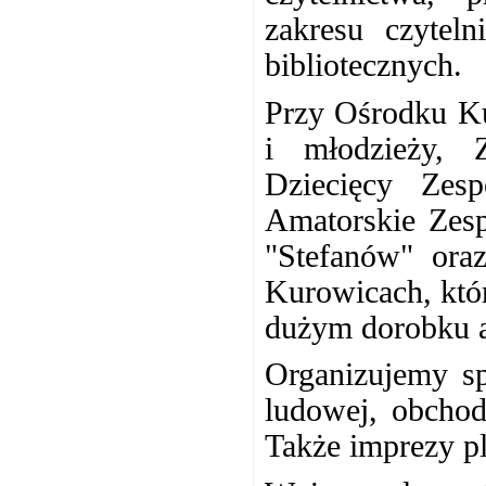
zakresu czyteln
bibliotecznych.
Przy Ośrodku Kul
i młodzieży, 
Dziecięcy Zes
Amatorskie Zesp
"Stefanów" oraz
Kurowicach, któ
dużym dorobku a
Organizujemy sp
ludowej, obchod
Także imprezy pl