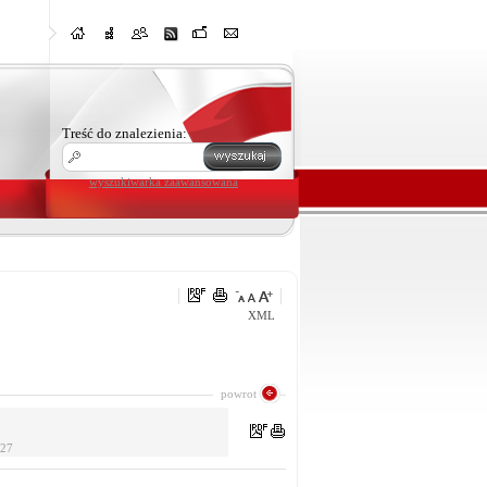
Treść do znalezienia:
wyszukiwarka zaawansowana
XML
powrot
:27