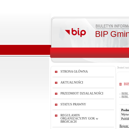
BIP Gmin
Jesteś tut
STRONA GŁÓWNA
AKTUALNOŚCI
BI
PRZEDMIOT DZIAŁALNOŚCI
- BIB
- BIB
STATUS PRAWNY
Podmi
Wytw
REGULAMIN
ORGANIZACYJNY GOK w
Publi
BRÓJCACH
Rejest