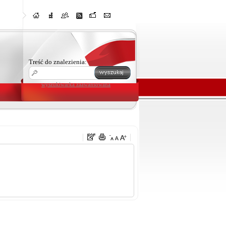
Treść do znalezienia:
wyszukiwarka zaawansowana