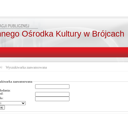
nego Ośrodka Kultury w Brójcach
aj:
Wyszukiwarka zaawansowana
ukiwarka zaawansowana
dodania:
od:
do: