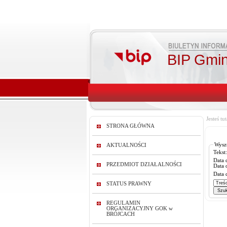
BIP Gmin
Jesteś tut
STRONA GŁÓWNA
Wysz
AKTUALNOŚCI
Tekst:
Data 
PRZEDMIOT DZIAŁALNOŚCI
Data 
Data 
STATUS PRAWNY
REGULAMIN
ORGANIZACYJNY GOK w
BRÓJCACH