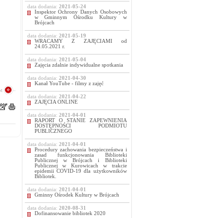
data dodania:
2021-05-24
Inspektor Ochrony Danych Osobowych
w Gminnym Ośrodku Kultury w
Brójcach
data dodania:
2021-05-19
WRACAMY Z ZAJĘCIAMI od
24.05.2021 r.
data dodania:
2021-05-04
Zajęcia zdalnie indywidualne spotkania
data dodania:
2021-04-30
Kanał YouTube - filmy z zajęć
t
data dodania:
2021-04-22
ZAJĘCIA ONLINE
data dodania:
2021-04-01
RAPORT O STANIE ZAPEWNIENIA
DOSTĘPNOŚCI PODMIOTU
PUBLICZNEGO
data dodania:
2021-04-01
Procedury zachowania bezpieczeństwa i
zasad funkcjonowania Biblioteki
Publicznej w Brójcach i Biblioteki
Publicznej w Kurowicach w trakcie
epidemii COVID-19 dla użytkowników
Bibliotek.
data dodania:
2021-04-01
Gminny Ośrodek Kultury w Brójcach
data dodania:
2020-08-31
Dofinansowanie bibliotek 2020