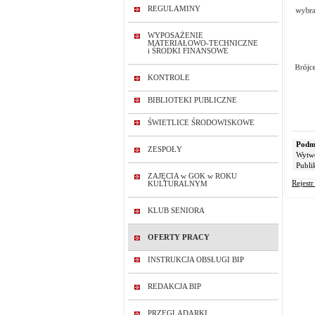
REGULAMINY
WYPOSAŻENIE
MATERIAŁOWO-TECHNICZNE
i ŚRODKI FINANSOWE
KONTROLE
BIBLIOTEKI PUBLICZNE
ŚWIETLICE ŚRODOWISKOWE
Podmi
ZESPOŁY
Wytw
Publi
ZAJĘCIA w GOK w ROKU
Rejest
KULTURALNYM
KLUB SENIORA
OFERTY PRACY
INSTRUKCJA OBSŁUGI BIP
REDAKCJA BIP
PRZEGLĄDARKI