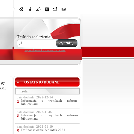
Treść do znalezienia:
wyszukiwarka zaawansowana
OSTATNIO DODANE
XML
Treści
data dodania:
2022-12-14
Informacja o wynikach naboru-
bibliotekarz
data dodania:
2022-11-02
Informacja o wynikach naboru-
bibliotekarz
data dodania:
2022-01-19
Dofinansowanie Bibliotek 2021