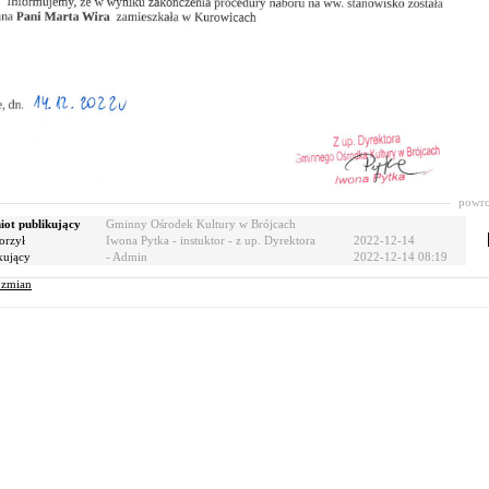
powro
ot publikujący
Gminny Ośrodek Kultury w Brójcach
orzył
Iwona Pytka - instuktor - z up. Dyrektora
2022-12-14
kujący
- Admin
2022-12-14 08:19
r zmian