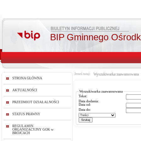
BIP Gminnego Ośrodka
Jesteś tutaj:
Wyszukiwarka zaawansowana
STRONA GŁÓWNA
AKTUALNOŚCI
Wyszukiwarka zaawansowana
Tekst:
Data dodania:
PRZEDMIOT DZIAŁALNOŚCI
Data od:
Data do:
STATUS PRAWNY
REGULAMIN
ORGANIZACYJNY GOK w
BRÓJCACH