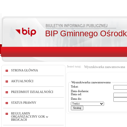
BIP Gminnego Ośrodka
Jesteś tutaj:
Wyszukiwarka zaawansowana
STRONA GŁÓWNA
AKTUALNOŚCI
Wyszukiwarka zaawansowana
Tekst:
Data dodania:
PRZEDMIOT DZIAŁALNOŚCI
Data od:
Data do:
STATUS PRAWNY
REGULAMIN
ORGANIZACYJNY GOK w
BRÓJCACH